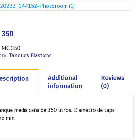
 350
TMC 350
ory:
Tanques Plasticos
Additional
Reviews
escription
information
(0)
nque media caña de 350 litros. Diametro de tapa:
55 mm.