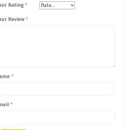
our Rating
*
our Review
*
ame
*
mail
*