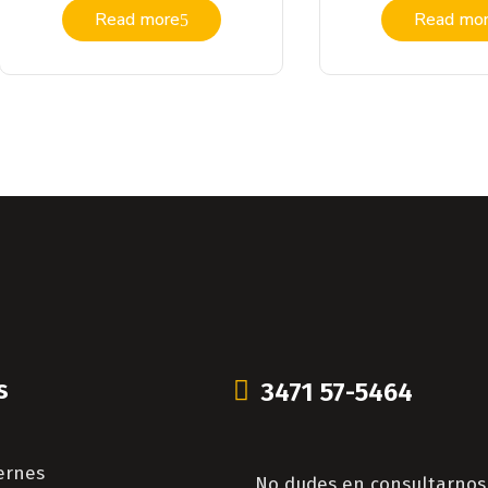
Read more
Read mo
s
3471 57-5464
ernes
No dudes en consultarnos