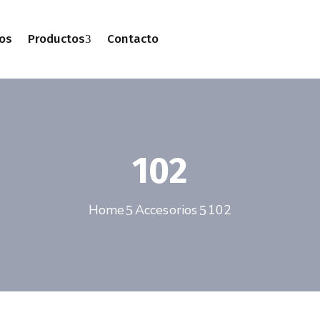
os
Productos
Contacto
102
Home
Accesorios
102